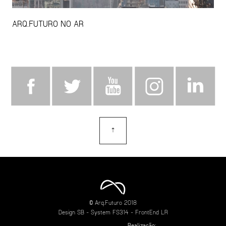
ARQ.FUTURO NO AR
⇡
topo
© Arq.Futuro 2018
Design
SB
- System
FS314
- FrontEnd
LR