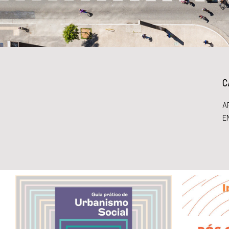
C
A
E