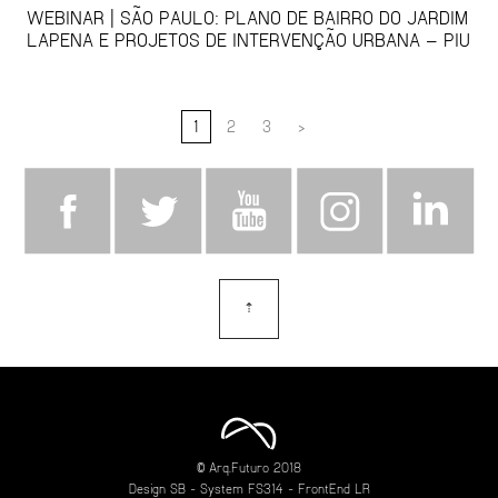
WEBINAR | SÃO PAULO: PLANO DE BAIRRO DO JARDIM
LAPENA E PROJETOS DE INTERVENÇÃO URBANA – PIU
1
2
3
>
⇡
topo
© Arq.Futuro 2018
Design
SB
- System
FS314
- FrontEnd
LR