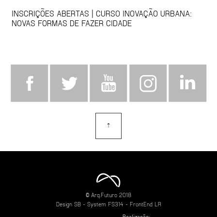
INSCRIÇÕES ABERTAS | CURSO INOVAÇÃO URBANA:
NOVAS FORMAS DE FAZER CIDADE
⇡
topo
© Arq.Futuro 2018
Design
SB
- System
FS314
- FrontEnd
LR