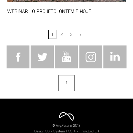
WEBINAR | O PROJETO: ONTEM E HOJE
1
2
3
>
⇡
topo
© Arq.Futuro 2018
Design
SB
- System
FS314
- FrontEnd
LR