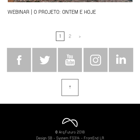
WEBINAR | O PROJETO: ONTEM E HOJE
1
2
>
⇡
topo
© Arq.Futuro 2018
Design
SB
- System
FS314
- FrontEnd
LR