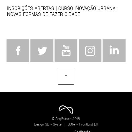
INSCRIÇÕES ABERTAS | CURSO INOVAÇÃO URBANA:
NOVAS FORMAS DE FAZER CIDADE
⇡
topo
© Arq.Futuro 2018
Design
SB
- System
FS314
- FrontEnd
LR