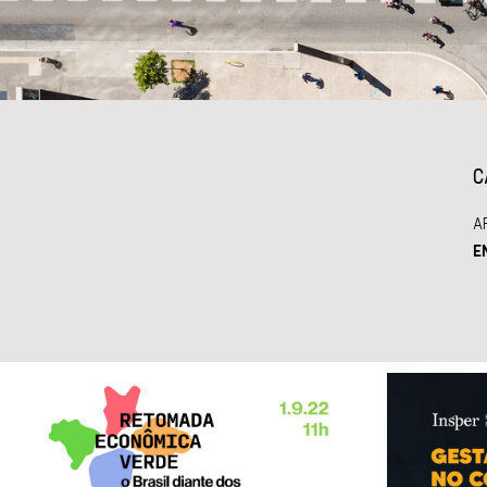
C
A
E