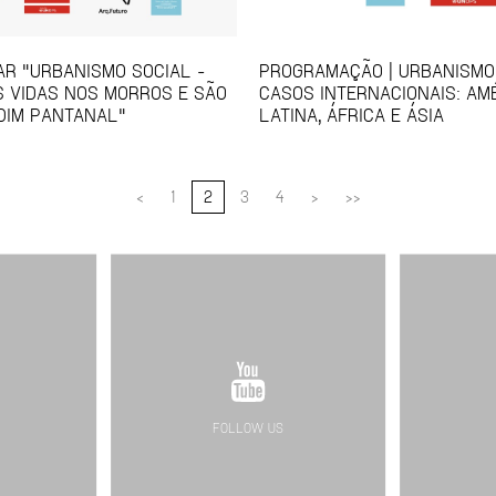
NAR "URBANISMO SOCIAL -
PROGRAMAÇÃO | URBANISMO 
IS VIDAS NOS MORROS E SÃO
CASOS INTERNACIONAIS: AM
DIM PANTANAL"
LATINA, ÁFRICA E ÁSIA
<
1
2
3
4
>
>>
FOLLOW US