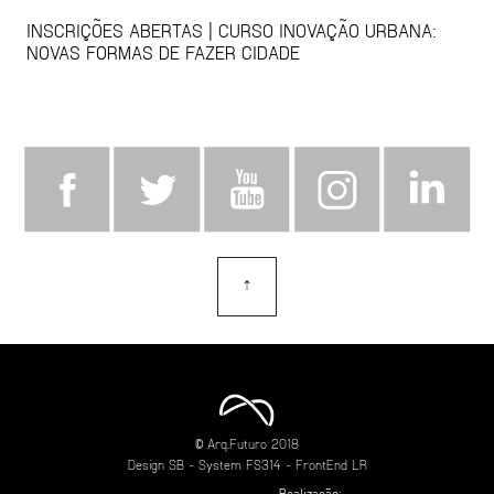
INSCRIÇÕES ABERTAS | CURSO INOVAÇÃO URBANA:
NOVAS FORMAS DE FAZER CIDADE
⇡
topo
© Arq.Futuro 2018
Design
SB
- System
FS314
- FrontEnd
LR