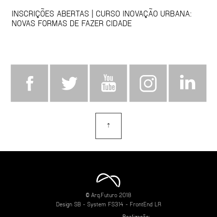
INSCRIÇÕES ABERTAS | CURSO INOVAÇÃO URBANA:
NOVAS FORMAS DE FAZER CIDADE
⇡
topo
© Arq.Futuro 2018
Design
SB
- System
FS314
- FrontEnd
LR