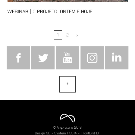
WEBINAR | O PROJETO: ONTEM E HOJE
1
2
>
⇡
topo
© Arq.Futuro 2018
Design
SB
- System
FS314
- FrontEnd
LR