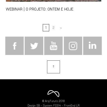
WEBINAR | O PROJETO: ONTEM E HOJE
1
2
>
⇡
topo
© Arq.Futuro 2018
Design
SB
- System
FS314
- FrontEnd
LR