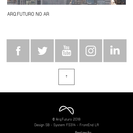
ARQ.FUTURO NO AR
⇡
topo
© Arq.Futuro 2018
Design
SB
- System
FS314
- FrontEnd
LR