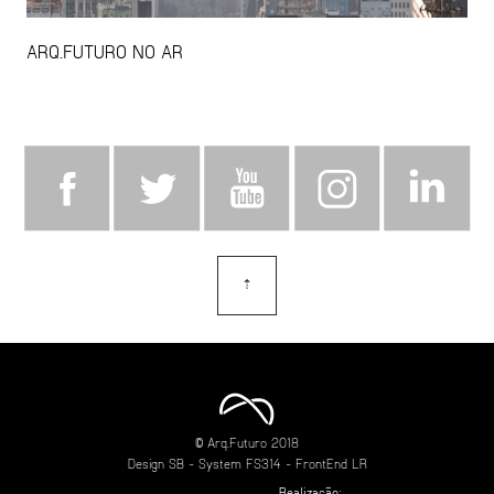
ARQ.FUTURO NO AR
⇡
topo
© Arq.Futuro 2018
Design
SB
- System
FS314
- FrontEnd
LR