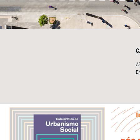
C
A
E