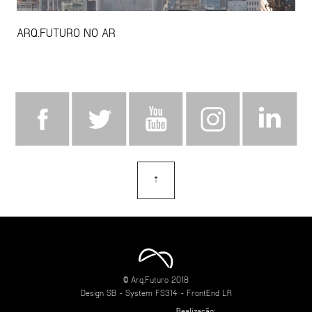
ARQ.FUTURO NO AR
⇡
topo
© Arq.Futuro 2018
Design
SB
- System
FS314
- FrontEnd
LR