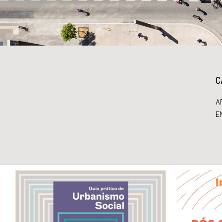
C
A
E