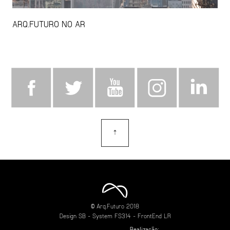
ARQ.FUTURO NO AR
⇡
topo
© Arq.Futuro 2018
Design
SB
- System
FS314
- FrontEnd
LR