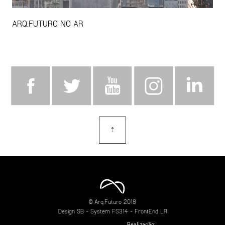
ARQ.FUTURO NO AR
⇡
topo
© Arq.Futuro 2018
Design
SB
- System
FS314
- FrontEnd
LR