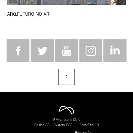
ARQ.FUTURO NO AR
⇡
topo
© Arq.Futuro 2018
Design
SB
- System
FS314
- FrontEnd
LR