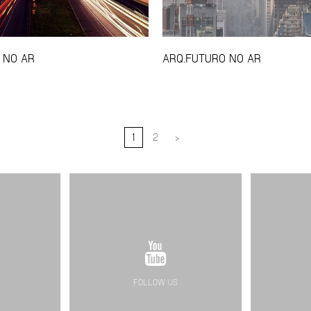
 NO AR
ARQ.FUTURO NO AR
1
2
>
FOLLOW US