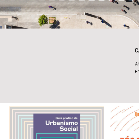
C
A
E