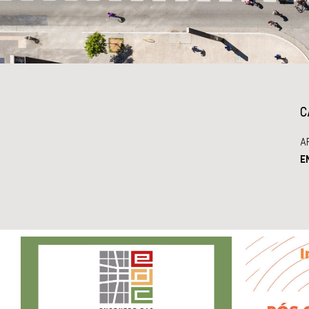
C
A
E