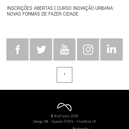
INSCRIÇÕES ABERTAS | CURSO INOVAÇÃO URBANA:
NOVAS FORMAS DE FAZER CIDADE
⇡
topo
© Arq.Futuro 2018
Design
SB
- System
FS314
- FrontEnd
LR