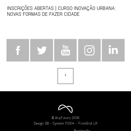
INSCRIÇÕES ABERTAS | CURSO INOVAÇÃO URBANA:
NOVAS FORMAS DE FAZER CIDADE
⇡
topo
© Arq.Futuro 2018
Design
SB
- System
FS314
- FrontEnd
LR