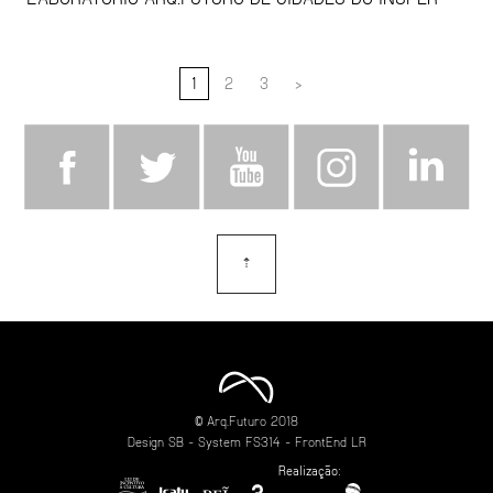
1
2
3
>
⇡
topo
© Arq.Futuro 2018
Design
SB
- System
FS314
- FrontEnd
LR