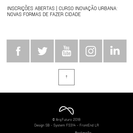
INSCRIÇÕES ABERTAS | CURSO INOVAÇÃO URBANA:
NOVAS FORMAS DE FAZER CIDADE
⇡
topo
© Arq.Futuro 2018
Design
SB
- System
FS314
- FrontEnd
LR