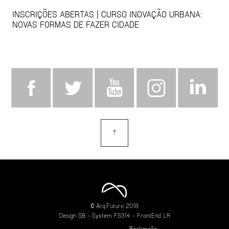
INSCRIÇÕES ABERTAS | CURSO INOVAÇÃO URBANA:
NOVAS FORMAS DE FAZER CIDADE
⇡
topo
© Arq.Futuro 2018
Design
SB
- System
FS314
- FrontEnd
LR