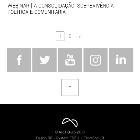
WEBINAR | A CONSOLIDAÇÃO: SOBREVIVÊNCIA
POLÍTICA E COMUNITÁRIA
1
2
>
⇡
topo
© Arq.Futuro 2018
Design
SB
- System
FS314
- FrontEnd
LR