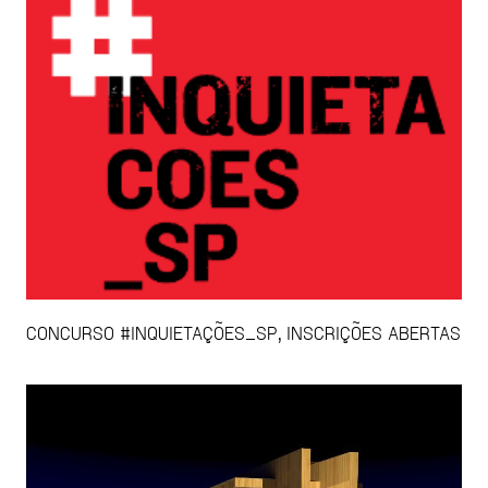
CONCURSO #INQUIETAÇÕES_SP, INSCRIÇÕES ABERTAS