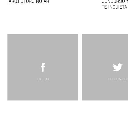
ARQ.FUTURO NO AR
CONCURSO #
TE INQUIET
LIKE US
FOLLOW US