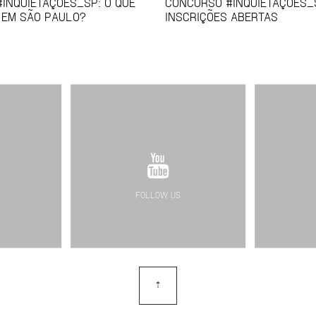
INQUIETAÇÕES_SP: O QUE
CONCURSO #INQUIETAÇÕES_
A EM SÃO PAULO?
INSCRIÇÕES ABERTAS
FOLLOW US
⇡
topo