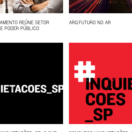
EAMENTO REÚNE SETOR
ARQ.FUTURO NO AR
 E PODER PÚBLICO