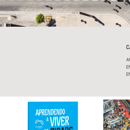
C
A
E
E