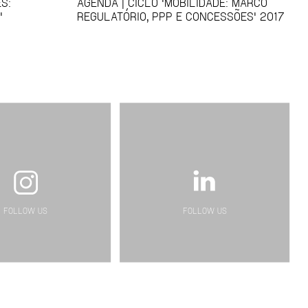
S:
AGENDA | CICLO 'MOBILIDADE: MARCO
'
REGULATÓRIO, PPP E CONCESSÕES' 2017
FOLLOW US
FOLLOW US