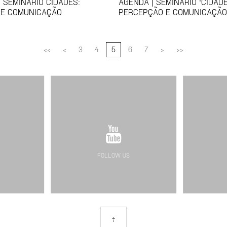
 SEMINÁRIO CIDADES:
AGENDA | SEMINÁRIO 'CIDADE
 E COMUNICAÇÃO
PERCEPÇÃO E COMUNICAÇÃO
<<
<
3
4
5
6
7
>
>>
FOLLOW US
⇡