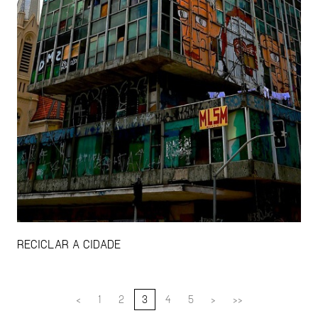
RECICLAR A CIDADE
<
1
2
3
4
5
>
>>