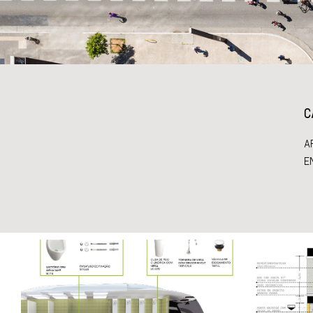
C
A
E